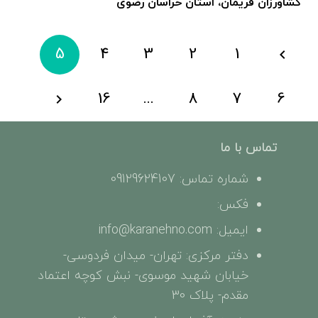
کشاورزان فریمان، استان خراسان رضوی
5
4
3
2
1
16
…
8
7
6
تماس با ما
شماره تماس: 09129624107
فکس:
ایمیل: info@karanehno.com
دفتر مرکزی: تهران- میدان فردوسی-
خیابان شهید موسوی- نبش کوچه اعتماد
مقدم- پلاک 30