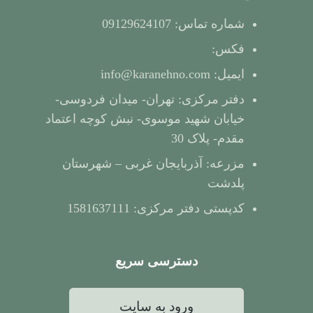
شماره تماس: 09129624107
فکس:
ایمیل: info@karanehno.com
دفتر مرکزی: تهران- میدان فردوسی-
خیابان شهید موسوی- نبش کوچه اعتماد
مقدم- پلاک 30
مزرعه: آذربایجان غربی – شهرستان
پلدشت
کدپستی دفتر مرکزی: 1581637111
دسترسی سریع
ورود به سایت