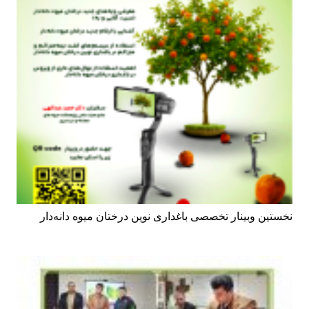
نخستین وبینار تخصصی باغداری نوین درختان میوه دانه‌دار