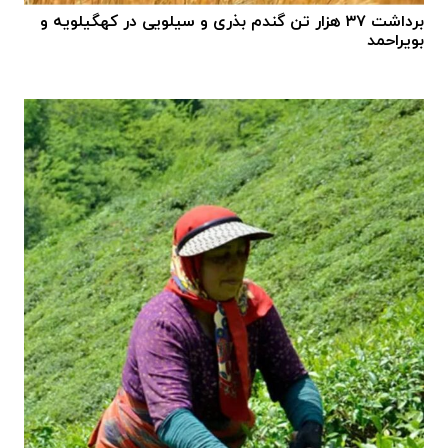
برداشت ۳۷ هزار تن گندم بذری و سیلویی در کهگیلویه و
بویراحمد