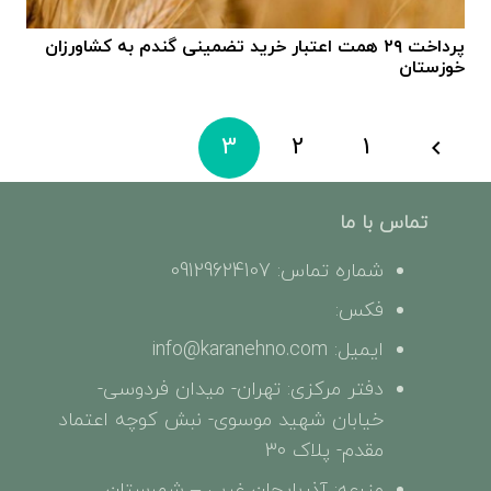
پرداخت ۲۹ همت اعتبار خرید تضمینی گندم به کشاورزان
خوزستان
3
2
1
تماس با ما
شماره تماس: 09129624107
فکس:
ایمیل: info@karanehno.com
دفتر مرکزی: تهران- میدان فردوسی-
خیابان شهید موسوی- نبش کوچه اعتماد
مقدم- پلاک 30
مزرعه: آذربایجان غربی – شهرستان