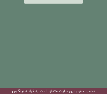
تمامی حقوق این سایت متعلق است به کرانـه نیلگـون
افـق©
keyboard_arrow_up
|