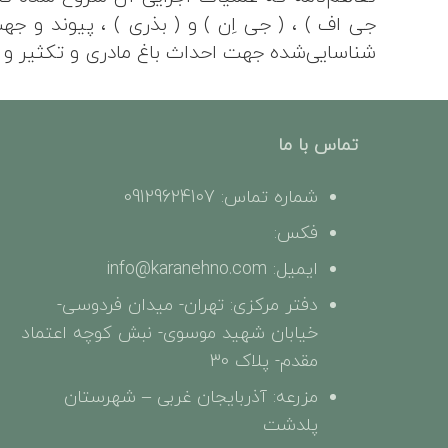
جی اف ) ، ( جی اِن ) و ( بذری ) ، پیوند و ج
شناسایی‌شده جهت احداث باغ مادری و تکثیر و ت
تماس با ما
شماره تماس: 09129624107
فکس:
ایمیل: info@karanehno.com
دفتر مرکزی: تهران- میدان فردوسی-
خیابان شهید موسوی- نبش کوچه اعتماد
مقدم- پلاک 30
مزرعه: آذربایجان غربی – شهرستان
پلدشت