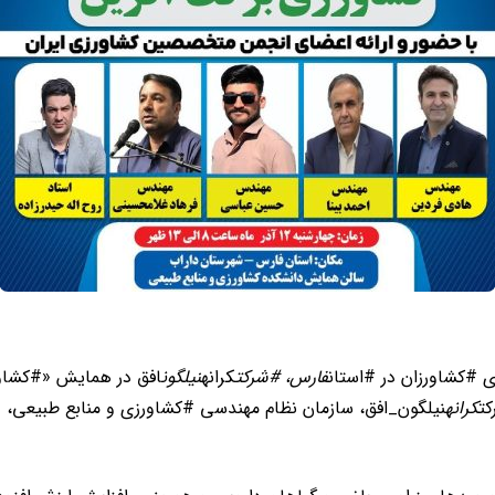
 #کشاورزان در #استان
فارس، #شرکت
کرانه
نیلگون
افق در همایش «#کشاو
کت
کرانه
نیلگون_افق، سازمان نظام مهندسی #کشاورزی و منابع طبیعی، د