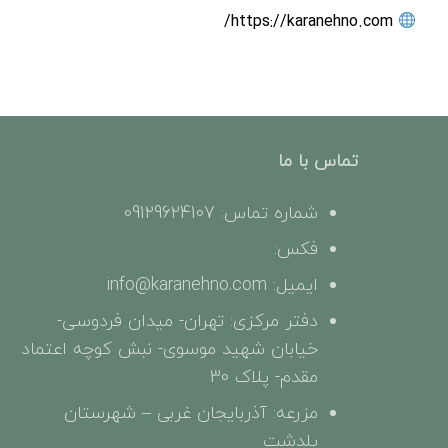
https://karanehno.com/
تماس با ما
شماره تماس: 09129624107
فکس:
ایمیل: info@karanehno.com
دفتر مرکزی: تهران- میدان فردوسی-
خیابان شهید موسوی- نبش کوچه اعتماد
مقدم- پلاک 30
مزرعه: آذربایجان غربی – شهرستان
پلدشت