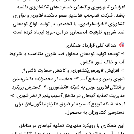
افزایش #بهره‌وری و کاهش خسارت‌های #کشاورزی داشته
باشد. شرکت شب‌تاب شاندیز، عضو دهکده فناوری و نوآوری
کشاورزی #خراسان
رضوی، با تخصص در تولید انواع کودهای
ضد شوری، ظرفیت انحصاری در این حوزه ایجاد کرده است.
اهداف کلی قرارداد همکاری:
1- توسعه تولید کودهای محلول ضد شوری متناسب با شرایط
آب و خاک شور #کشور.
2- افزایش #بهره‌وری
کشاورزی و کاهش خسارت ناشی از
شوری زمین و منابع آب. 3- حمایت از محصولات دانش‌بنیان
و انتقال فناوری نوین به شبکه #کشاورزی. 4- گسترش رویکرد
مدیریت تغذیه گیاهان در مناطق آسیب‌پذیر از نظر شوری. 5-
ایجاد شبکه توزیع گسترده از طریق #کرانه
نیلگون_افق برای
دسترسی کشاورزان به محصول.
این همکاری با رویکرد مدیریت تغذیه گیاهان در مناطق
دارای آب و خاک شور، گامی مهم برای حمایت از #کشاورزان