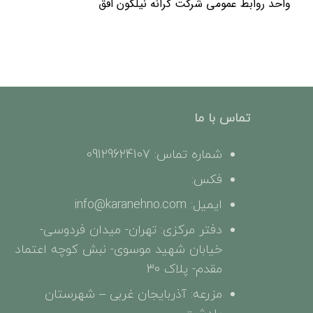
واحد روابط عمومی شرکت کرانه نیلگون افق
تماس با ما
شماره تماس: 09129624107
فکس:
ایمیل: info@karanehno.com
دفتر مرکزی: تهران- میدان فردوسی-
خیابان شهید موسوی- نبش کوچه اعتماد
مقدم- پلاک 30
مزرعه: آذربایجان غربی – شهرستان