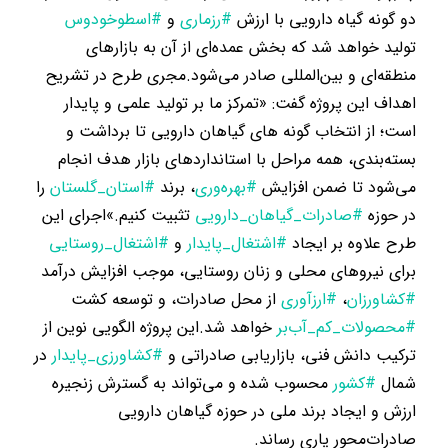
دو گونه گیاه دارویی با ارزش
#رزماری
و
#اسطوخودوس
تولید خواهد شد که بخش عمده‌ای از آن به بازارهای
منطقه‌ای و بین‌المللی صادر می‌شود.مجری طرح در تشریح
اهداف این پروژه گفت: «تمرکز ما بر تولید علمی و پایدار
است؛ از انتخاب گونه های گیاهان دارویی تا برداشت و
بسته‌بندی، همه مراحل با استانداردهای بازار هدف انجام
می‌شود تا ضمن افزایش
#بهره‌وری
، برند
#استان_گلستان
را
در حوزه
#صادرات_گیاهان_دارویی
تثبیت کنیم.»اجرای این
طرح علاوه بر ایجاد
#اشتغال_پایدار
و
#اشتغال_روستایی
برای نیروهای محلی و زنان روستایی، موجب افزایش درآمد
#کشاورزان
،
#ارزآوری
از محل صادرات، و توسعه کشت
#محصولات_کم_آب‌بر
خواهد شد.این پروژه الگویی نوین از
ترکیب دانش فنی، بازاریابی صادراتی و
#کشاورزی_پایدار
در
شمال
#کشور
محسوب شده و می‌تواند به گسترش زنجیره
ارزش و ایجاد برند ملی در حوزه گیاهان دارویی
صادرات‌محور یاری رساند.