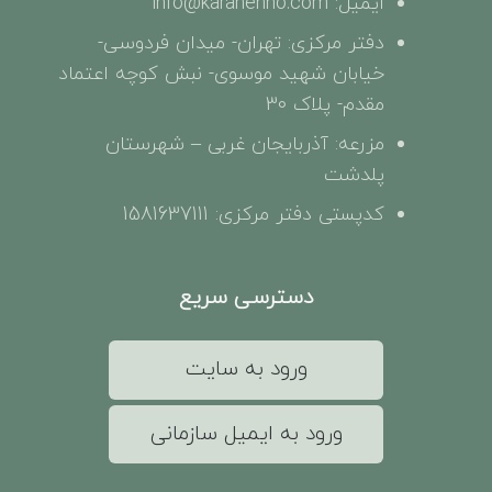
ایمیل: info@karanehno.com
دفتر مرکزی: تهران- میدان فردوسی-
خیابان شهید موسوی- نبش کوچه اعتماد
مقدم- پلاک 30
مزرعه: آذربایجان غربی – شهرستان
پلدشت
کدپستی دفتر مرکزی: 1581637111
دسترسی سریع
ورود به سایت
ورود به ایمیل سازمانی