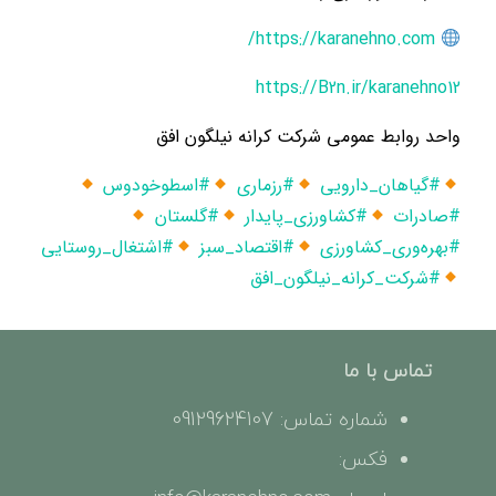
https://karanehno.com/
https://B2n.ir/karanehno12
واحد روابط عمومی شرکت کرانه نیلگون افق
#گیاهان_دارویی
#رزماری
#اسطوخودوس
#صادرات
#کشاورزی_پایدار
#گلستان
#بهره‌وری_کشاورزی
#اقتصاد_سبز
#اشتغال_روستایی
#شرکت_کرانه_نیلگون_افق
تماس با ما
شماره تماس: 09129624107
فکس: