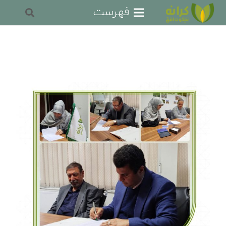
فهرست