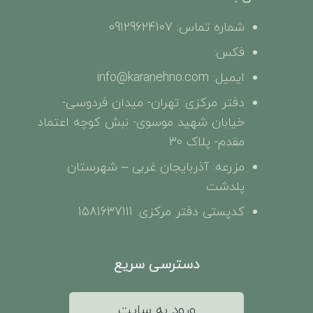
شماره تماس: 09129624107
فکس:
ایمیل: info@karanehno.com
دفتر مرکزی: تهران- میدان فردوسی-
خیابان شهید موسوی- نبش کوچه اعتماد
مقدم- پلاک 30
مزرعه: آذربایجان غربی – شهرستان
پلدشت
کدپستی دفتر مرکزی: 1581637111
دسترسی سریع
ورود به سایت