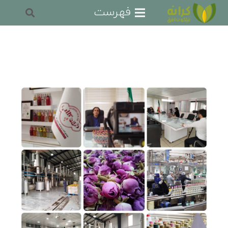
فهرست