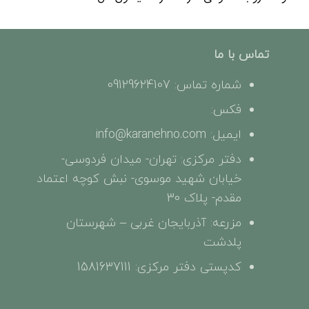
تماس با ما
شماره تماس: 09129624107
فکس:
ایمیل: info@karanehno.com
دفتر مرکزی: تهران- میدان فردوسی-
خیابان شهید موسوی- نبش کوچه اعتماد
مقدم- پلاک 30
مزرعه: آذربایجان غربی – شهرستان
پلدشت
کدپستی دفتر مرکزی: 1581637111