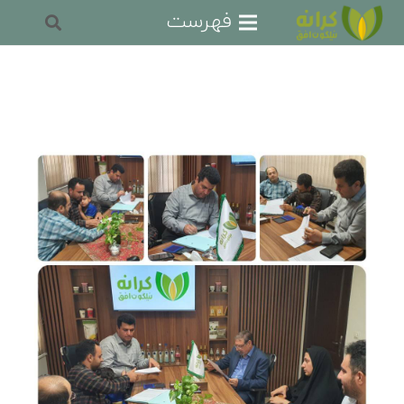
فهرست