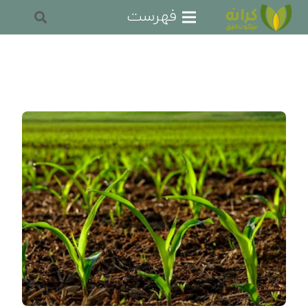
فهرست