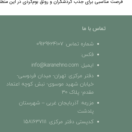
فرصت مناسبی برای جذب گردشگران و رونق بوم‌گردی در این منطقه
تماس با ما
شماره تماس: 09129624107
فکس:
ایمیل: info@karanehno.com
دفتر مرکزی: تهران- میدان فردوسی-
خیابان شهید موسوی- نبش کوچه اعتماد
مقدم- پلاک 30
مزرعه: آذربایجان غربی – شهرستان
پلدشت
کدپستی دفتر مرکزی: 1581637111