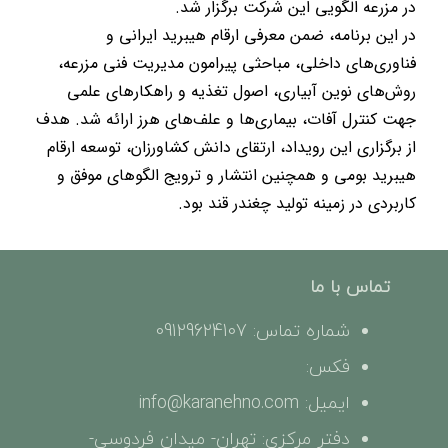
در مزرعه الگویی این شرکت برگزار شد.
در این برنامه، ضمن معرفی ارقام هیبرید ایرانی و
فناوری‌های داخلی، مباحثی پیرامون مدیریت فنی مزرعه،
روش‌های نوین آبیاری، اصول تغذیه و راهکارهای علمی
جهت کنترل آفات، بیماری‌ها و علف‌های هرز ارائه شد. هدف
از برگزاری این رویداد، ارتقای دانش کشاورزان، توسعه ارقام
هیبرید بومی و همچنین انتشار و ترویج الگوهای موفق و
کاربردی در زمینه تولید چغندر قند بود.
تماس با ما
شماره تماس: 09129624107
فکس:
ایمیل: info@karanehno.com
دفتر مرکزی: تهران- میدان فردوسی-