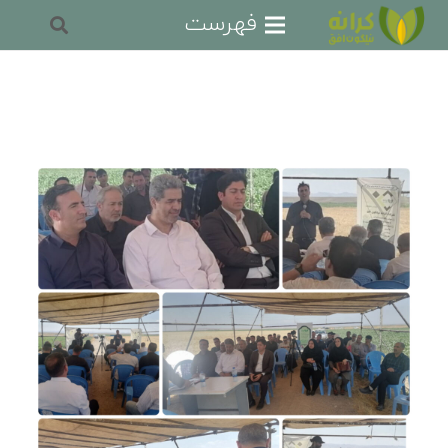
فهرست