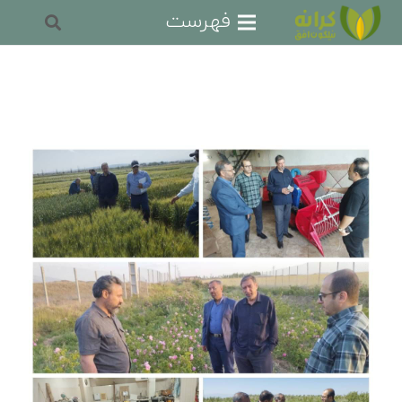
فهرست