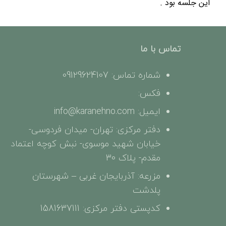
این جلسه بود .
تماس با ما
شماره تماس: 09129624107
فکس:
ایمیل: info@karanehno.com
دفتر مرکزی: تهران- میدان فردوسی-
خیابان شهید موسوی- نبش کوچه اعتماد
مقدم- پلاک 30
مزرعه: آذربایجان غربی – شهرستان
پلدشت
کدپستی دفتر مرکزی: 1581637111