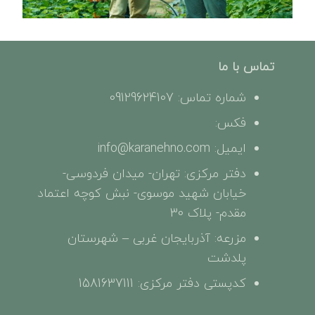
تماس با ما
شماره تماس: 09129624107
فکس:
ایمیل: info@karanehno.com
دفتر مرکزی: تهران- میدان فردوسی-
خیابان شهید موسوی- نبش کوچه اعتماد
مقدم- پلاک 30
مزرعه: آذربایجان غربی – شهرستان
پلدشت
کدپستی دفتر مرکزی: 1581637111